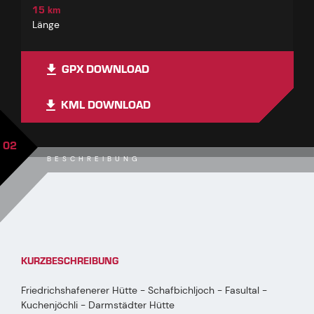
15 km
Länge
GPX DOWNLOAD
KML DOWNLOAD
02
BESCHREIBUNG
KURZBESCHREIBUNG
Friedrichshafenerer Hütte - Schafbichljoch - Fasultal -
Kuchenjöchli - Darmstädter Hütte