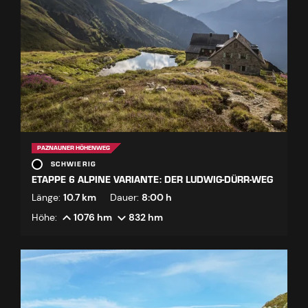
PAZNAUNER HÖHENWEG
SCHWIERIG
ETAPPE 6 ALPINE VARIANTE: DER LUDWIG-DÜRR-WEG
Länge:
10.7 km
Dauer:
8:00 h
Höhe:
1076 hm
832 hm