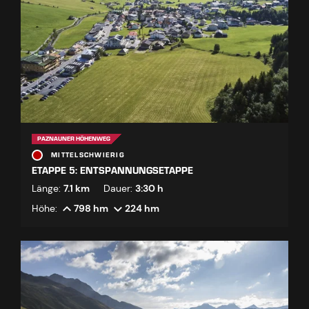
PAZNAUNER HÖHENWEG
MITTELSCHWIERIG
ETAPPE 5: ENTSPANNUNGSETAPPE
Länge:
7.1 km
Dauer:
3:30 h
Höhe:
798 hm
224 hm