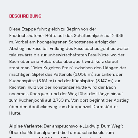
BESCHREIBUNG
Diese Etappe führt gleich zu Beginn von der
Friedrichshafener Hütte auf das Schafbichljoch auf 2.636
m. Vorbei am hochgelegenen Schottensee erfolgt der
Abstieg ins Fasultal. Entlang des Fasulbaches geht es weiter
talauswärts bis zur unbewirtschafteten Fasulhütte, wo der
Bach über eine Holzbrücke überquert wird. Kurz darauf
steht man “Beim Kugelten Stein“ zwischen den Hängen der
mächtigen Gipfel des Patteriols (3.056 m) zur Linken, der
Kuchenspitze (3.151 m) und der Küchlspitze (3.147 m) zur
Rechten. Kurz vor der Konstanzer Hütte wird der Bach
nochmals überquert und der Weg führt die Hänge hinauf
zum Kuchenjöchli auf 2.730 m. Von dort beginnt der Abstieg
über den Apothekerweg zum Etappenziel Darmstädter
Hütte.
Alpine Variante:
Der anspruchsvolle „Ludwig-Dürr-Weg“:
Über die Muttenalpe und die Lumpaschadseele zum