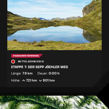
PAZNAUNER HÖHENWEG
MITTELSCHWIERIG
ETAPPE 7: DER SEPP JÖCHLER WEG
Länge:
7.9 km
Dauer:
0:00 h
Höhe:
721 hm
801 hm