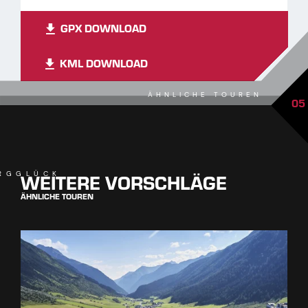
GPX DOWNLOAD
KML DOWNLOAD
ÄHNLICHE TOUREN
05
WEITERE VORSCHLÄGE
RGGLÜCK
ÄHNLICHE TOUREN