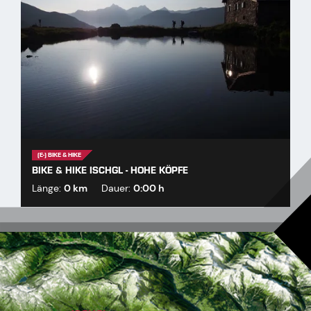
(E-) BIKE & HIKE
BIKE & HIKE ISCHGL - HOHE KÖPFE
Länge:
0 km
Dauer:
0:00 h