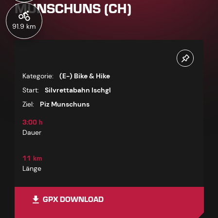
MUNSCHUNS (CH)
91.9 km
Kategorie:
(E-) Bike & Hike
Start:
Silvrettabahn Ischgl
Ziel:
Piz Munschuns
3:00 h
Dauer
11 km
Länge
GPX DOWNLOAD