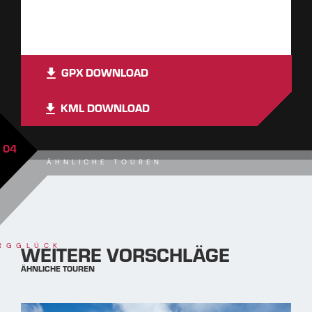
GPX DOWNLOAD
KML DOWNLOAD
04
ÄHNLICHE TOUREN
WEITERE VORSCHLÄGE
RGGLÜCK
ÄHNLICHE TOUREN