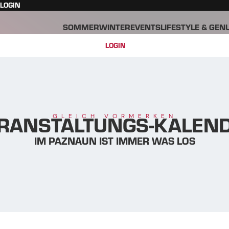
LOGIN
SOMMER
WINTER
EVENTS
LIFESTYLE & GEN
LOGIN
RANSTALTUNGS-KALEN
GLEICH VORMERKEN
IM PAZNAUN IST IMMER WAS LOS