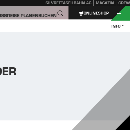
SILVRETTASEILBAHN AG
MAGAZIN
CREW
ONLINESHOP
USS
REISE PLANEN
BUCHEN
INFO
DER