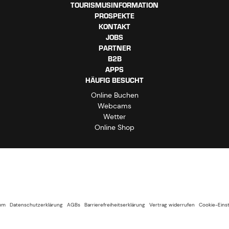
TOURISMUSINFORMATION
PROSPEKTE
KONTAKT
JOBS
PARTNER
B2B
APPS
HÄUFIG BESUCHT
Online Buchen
Webcams
Wetter
Online Shop
um
Datenschutzerklärung
AGBs
Barrierefreiheitserklärung
Vertrag widerrufen
Cookie-Eins