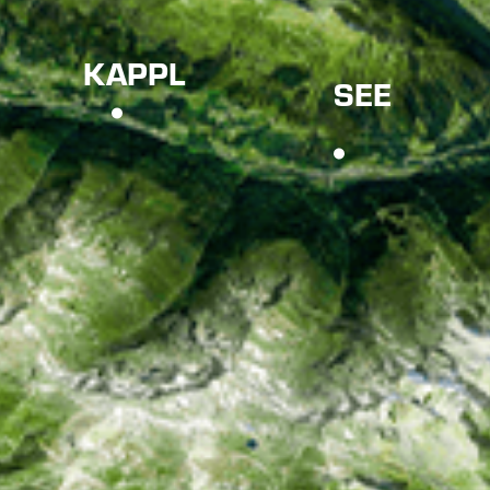
KAPPL
SEE