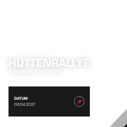
HÜTTENRALLYE
SEE
3 BANDS 3 HÜTTEN
DATUM
03.04.2027