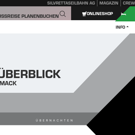
SILVRETTASEILBAHN AG
MAGAZIN
CREW
ONLINESHOP
USS
REISE PLANEN
BUCHEN
INFO
 ÜBERBLICK
HMACK
ÜBERNACHTEN