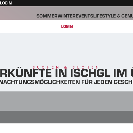
LOGIN
SOMMER
WINTER
EVENTS
LIFESTYLE & GEN
LOGIN
RKÜNFTE IN ISCHGL IM
SUCHEN & BUCHEN
NACHTUNGSMÖGLICHKEITEN FÜR JEDEN GESC