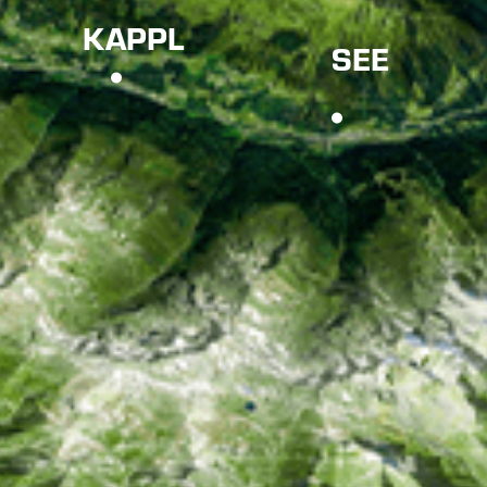
KAPPL
SEE