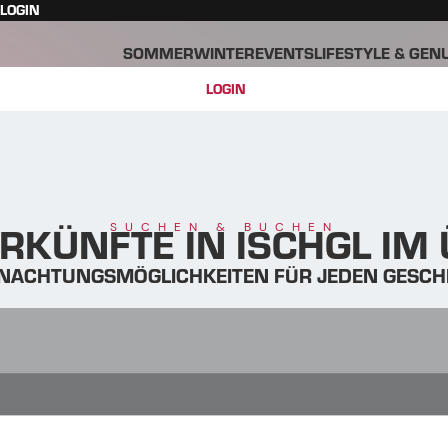
LOGIN
SOMMER
WINTER
EVENTS
LIFESTYLE & GEN
LOGIN
RKÜNFTE IN ISCHGL IM
SUCHEN & BUCHEN
NACHTUNGSMÖGLICHKEITEN FÜR JEDEN GESC