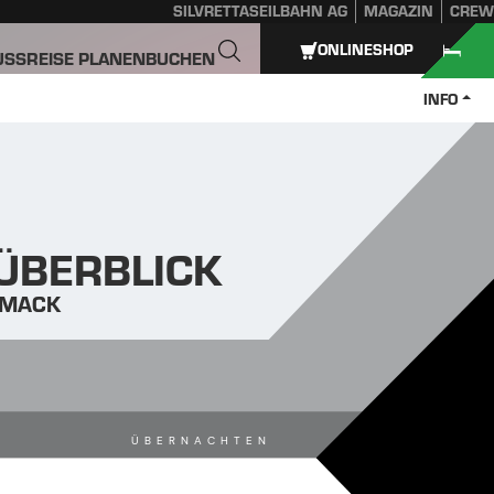
SILVRETTASEILBAHN AG
MAGAZIN
CREW
ONLINESHOP
USS
REISE PLANEN
BUCHEN
INFO
 ÜBERBLICK
HMACK
ÜBERNACHTEN