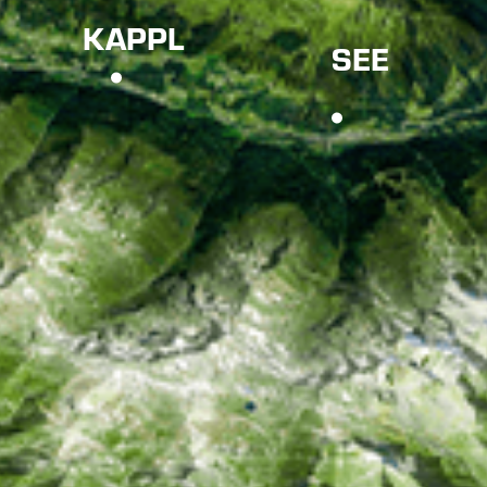
KAPPL
SEE