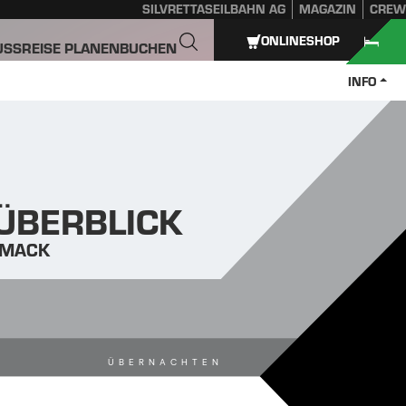
SILVRETTASEILBAHN AG
MAGAZIN
CREW
ONLINESHOP
USS
REISE PLANEN
BUCHEN
INFO
 ÜBERBLICK
HMACK
ÜBERNACHTEN