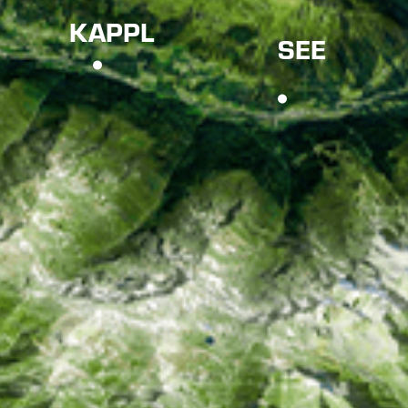
KAPPL
SEE