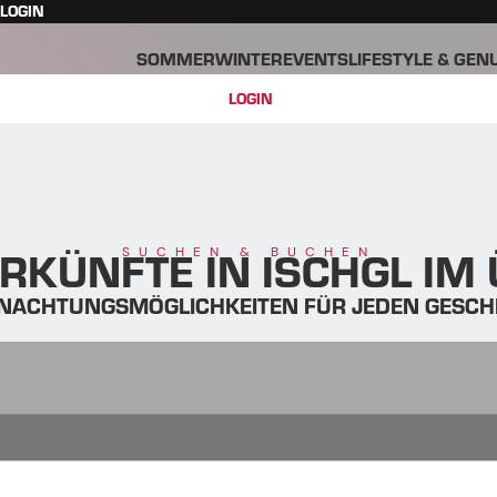
LOGIN
SOMMER
WINTER
EVENTS
LIFESTYLE & GEN
LOGIN
RKÜNFTE IN ISCHGL IM
SUCHEN & BUCHEN
NACHTUNGSMÖGLICHKEITEN FÜR JEDEN GESC