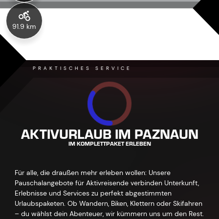
91.9 km
PRAKTISCHES SERVICE
AKTIVURLAUB IM PAZNAUN
IM KOMPLETTPAKET ERLEBEN
Für alle, die draußen mehr erleben wollen: Unsere
Pauschalangebote für Aktivreisende verbinden Unterkunft,
Erlebnisse und Services zu perfekt abgestimmten
Urlaubspaketen. Ob Wandern, Biken, Klettern oder Skifahren
– du wählst dein Abenteuer, wir kümmern uns um den Rest.