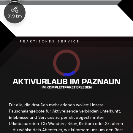
91.9 km
PRAKTISCHES SERVICE
AKTIVURLAUB IM PAZNAUN
IM KOMPLETTPAKET ERLEBEN
Für alle, die draußen mehr erleben wollen: Unsere
Pauschalangebote für Aktivreisende verbinden Unterkunft,
Erlebnisse und Services zu perfekt abgestimmten
Urlaubspaketen. Ob Wandern, Biken, Klettern oder Skifahren
– du wählst dein Abenteuer, wir kümmern uns um den Rest.