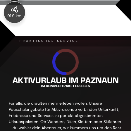
91.9 km
PRAKTISCHES SERVICE
AKTIVURLAUB IM PAZNAUN
IM KOMPLETTPAKET ERLEBEN
Für alle, die draußen mehr erleben wollen: Unsere
Pauschalangebote für Aktivreisende verbinden Unterkunft,
Erlebnisse und Services zu perfekt abgestimmten
Urlaubspaketen. Ob Wandern, Biken, Klettern oder Skifahren
– du wählst dein Abenteuer, wir kümmern uns um den Rest.