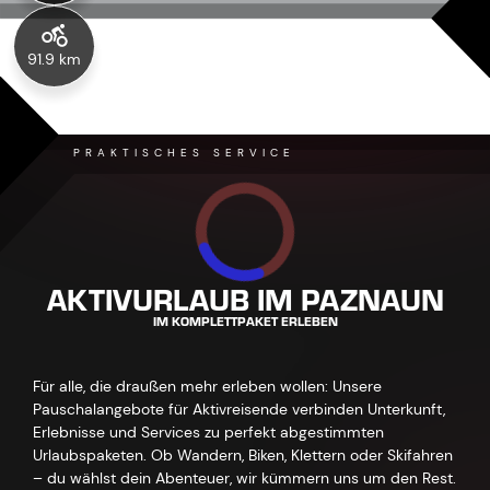
91.9 km
PRAKTISCHES SERVICE
AKTIVURLAUB IM PAZNAUN
IM KOMPLETTPAKET ERLEBEN
Für alle, die draußen mehr erleben wollen: Unsere
Pauschalangebote für Aktivreisende verbinden Unterkunft,
Erlebnisse und Services zu perfekt abgestimmten
Urlaubspaketen. Ob Wandern, Biken, Klettern oder Skifahren
– du wählst dein Abenteuer, wir kümmern uns um den Rest.