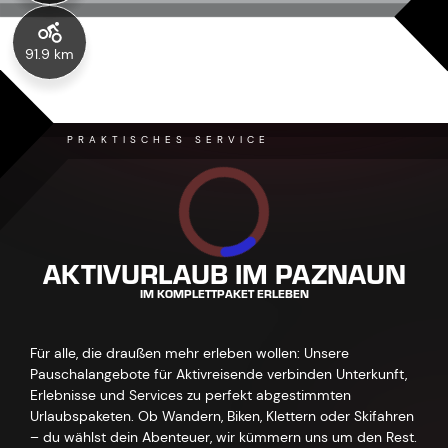
91.9 km
PRAKTISCHES SERVICE
AKTIVURLAUB IM PAZNAUN
IM KOMPLETTPAKET ERLEBEN
Für alle, die draußen mehr erleben wollen: Unsere
Pauschalangebote für Aktivreisende verbinden Unterkunft,
Erlebnisse und Services zu perfekt abgestimmten
Urlaubspaketen. Ob Wandern, Biken, Klettern oder Skifahren
– du wählst dein Abenteuer, wir kümmern uns um den Rest.