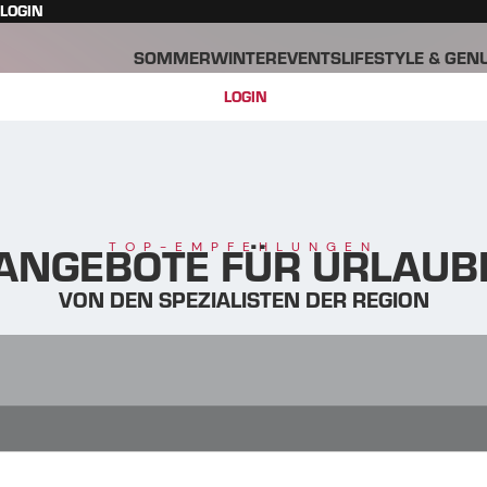
LOGIN
SOMMER
WINTER
EVENTS
LIFESTYLE & GEN
LOGIN
NGEBOTE FÜR URLAUBE
TOP-EMPFEHLUNGEN
VON DEN SPEZIALISTEN DER REGION