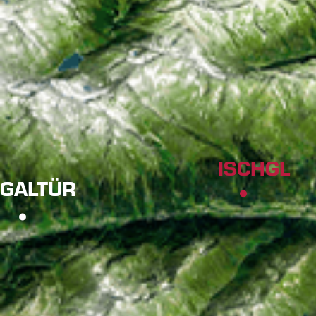
ISCHGL
GALTÜR