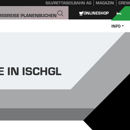
SILVRETTASEILBAHN AG
MAGAZIN
CREW
ONLINESHOP
USS
REISE PLANEN
BUCHEN
INFO
 IN ISCHGL