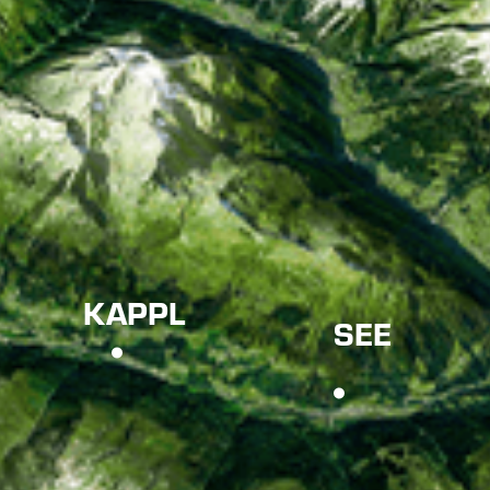
KAPPL
SEE