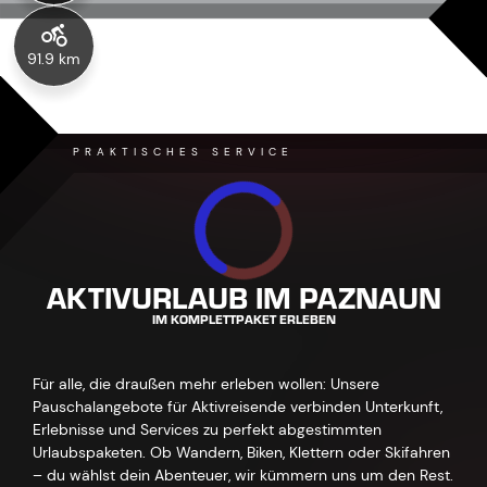
91.9 km
PRAKTISCHES SERVICE
AKTIVURLAUB IM PAZNAUN
IM KOMPLETTPAKET ERLEBEN
Für alle, die draußen mehr erleben wollen: Unsere
Pauschalangebote für Aktivreisende verbinden Unterkunft,
Erlebnisse und Services zu perfekt abgestimmten
Urlaubspaketen. Ob Wandern, Biken, Klettern oder Skifahren
– du wählst dein Abenteuer, wir kümmern uns um den Rest.