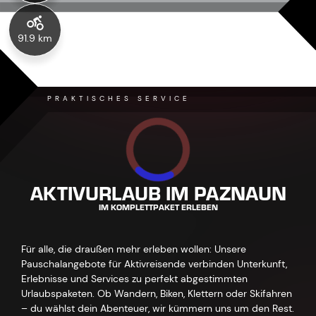
91.9 km
PRAKTISCHES SERVICE
AKTIVURLAUB IM PAZNAUN
IM KOMPLETTPAKET ERLEBEN
Für alle, die draußen mehr erleben wollen: Unsere
Pauschalangebote für Aktivreisende verbinden Unterkunft,
Erlebnisse und Services zu perfekt abgestimmten
Urlaubspaketen. Ob Wandern, Biken, Klettern oder Skifahren
– du wählst dein Abenteuer, wir kümmern uns um den Rest.