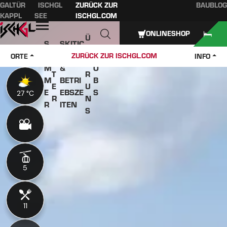
GALTÜR
ISCHGL
ZURÜCK ZUR
BAUBLOG
Inhaltsverzeichnis
Hauptinhalt
Inhaltsverzeichnis
Hauptnavigation
KAPPL
SEE
ISCHGL.COM
Öffnen
ONLINESHOP
Ü
S
SKITIC
W
B
O
KETS
J
ZURÜCK ZUR ISCHGL.COM
ORTE
INFO
IN
E
M
&
O
T
R
M
BETRI
B
E
U
E
EBSZE
S
27 °C
27 °C
R
N
R
ITEN
S
5
5
11
11