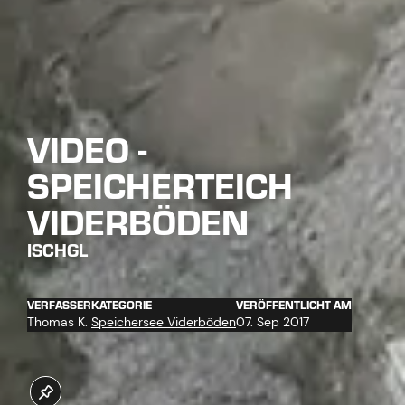
VIDEO -
SPEICHERTEICH
VIDERBÖDEN
ISCHGL
VERFASSER
KATEGORIE
VERÖFFENTLICHT AM
Thomas K.
Speichersee Viderböden
07. Sep 2017