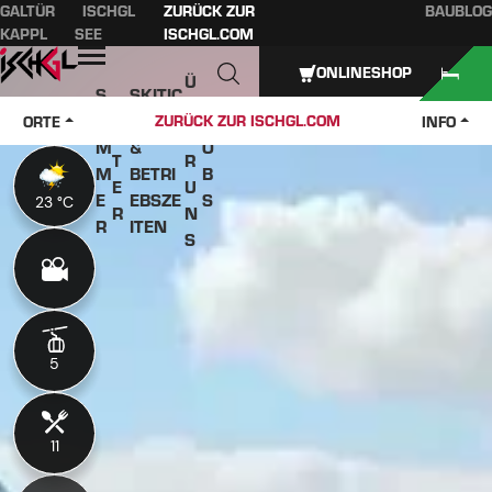
GALTÜR
ISCHGL
ZURÜCK ZUR
BAUBLOG
Inhaltsverzeichnis
Hauptinhalt
Inhaltsverzeichnis
Hauptnavigation
KAPPL
SEE
ISCHGL.COM
Öffnen
ONLINESHOP
Ü
S
SKITIC
W
B
O
KETS
J
ZURÜCK ZUR ISCHGL.COM
ORTE
INFO
IN
E
M
&
O
T
R
M
BETRI
B
E
U
E
EBSZE
S
23 °C
23 °C
R
N
R
ITEN
S
5
5
11
11