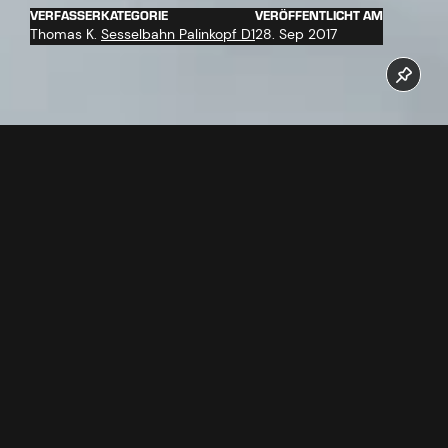
VERFASSER
KATEGORIE
VERÖFFENTLICHT AM
Thomas K.
Sesselbahn Palinkopf D1
28. Sep 2017
Am 14.09.2017 wurde das Förderseil der Palinkopfbahn
angeliefert. Die Palinkopfbahn soll pünktlich zur
Wintersaison 2017/18 in Betrieb gehen.
Jetzt unseren Youtube Kanal abonnieren