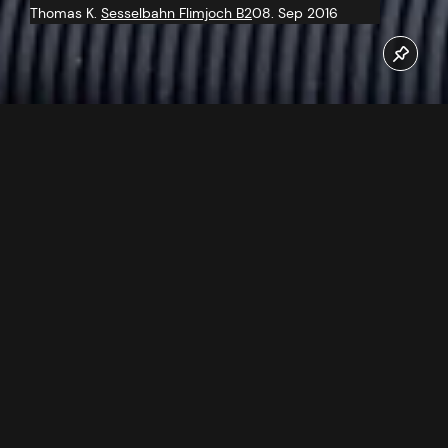
Thomas K.
Sesselbahn Flimjoch B2
08. Sep 2016
Ende August 2016 wurde mit den Stahlbauarbeiten an der
Bergstation der neuen Flimjochbahn B2 in Ischgl begonnen
Jetzt unseren Youtube Kanal abonnieren