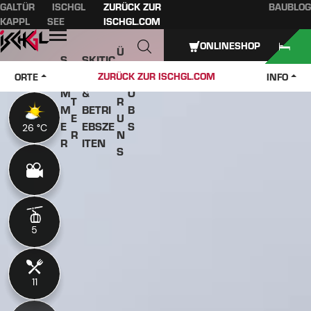
GALTÜR
ISCHGL
ZURÜCK ZUR
BAUBLOG
Inhaltsverzeichnis
Hauptinhalt
Inhaltsverzeichnis
Hauptnavigation
KAPPL
SEE
ISCHGL.COM
Öffnen
ONLINESHOP
Ü
S
SKITIC
W
B
O
KETS
J
ZURÜCK ZUR ISCHGL.COM
ORTE
INFO
IN
E
M
&
O
T
R
M
BETRI
B
E
U
E
EBSZE
S
26 °C
26 °C
R
N
R
ITEN
S
5
5
11
11