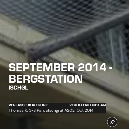
SEPTEMBER 2014 -
BERGSTATION
ISCHGL
VERFASSER
KATEGORIE
VERÖFFENTLICHT AM
Thomas K.
3-S Pardatschgrat A2
02. Oct 2014