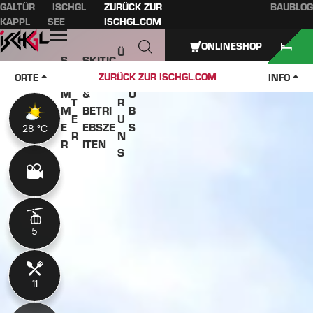
GALTÜR
ISCHGL
ZURÜCK ZUR
BAUBLOG
Inhaltsverzeichnis
Hauptinhalt
Inhaltsverzeichnis
Hauptnavigation
KAPPL
SEE
ISCHGL.COM
Öffnen
ONLINESHOP
Ü
S
SKITIC
W
B
O
KETS
J
ZURÜCK ZUR ISCHGL.COM
ORTE
INFO
IN
E
M
&
O
T
R
M
BETRI
B
E
U
E
EBSZE
S
28 °C
28 °C
R
N
R
ITEN
S
5
5
11
11