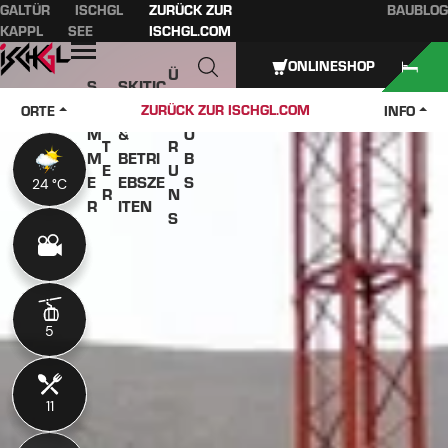
GALTÜR
ISCHGL
ZURÜCK ZUR
BAUBLOG
Inhaltsverzeichnis
Hauptinhalt
Inhaltsverzeichnis
Hauptnavigation
KAPPL
SEE
ISCHGL.COM
Öffnen
ONLINESHOP
Ü
S
SKITIC
W
B
O
KETS
J
ZURÜCK ZUR ISCHGL.COM
ORTE
INFO
IN
E
M
&
O
T
R
M
BETRI
B
E
U
E
EBSZE
S
24 °C
24 °C
R
N
R
ITEN
S
5
5
11
11