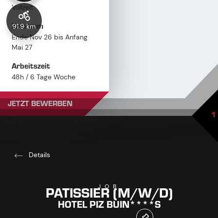
Vollzeit
Zeitraum
91.9 km
Ende Nov 26 bis Anfang
Mai 27
Arbeitszeit
48h / 6 Tage Woche
Gehalt
JETZT BEWERBEN
nach Vereinbarung
1
Details
PATISSIER (M/W/D)
JOB
HOTEL PIZ BUIN****S