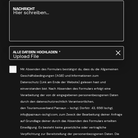
NACHRICHT
PFLICHTFELD
ALLE DATEIEN HOCHLADEN
*
Upload File
Mit Absenden des Formulars bestätigst du, dass du die Allgemeinen
Geschäftsbedingungen (AGB) und Informationen zum
Datenschutz (Link am Ende der Website) gelesen hast und
einverstanden bist. Nach Absenden des Formulars erfolgt eine
Verarbeitung der von dir eingegebenen personenbezogenen Daten
durch den datenschutzrechtlich Verantwortlichen,
den Tourismusverband Paznaun – Ischgl, Dorfstr. 43, 6561 Ischgl,
info@paznaun-ischgl.com, zum Zweck der Bearbeitung deiner Anfrage
auf Grundlage deiner durch das Absenden des Formulars erteilten
Einwilligung. Es besteht keine gesetzliche oder vertragliche
Verpflichtung zur Bereitstellung der personenbezogenen Daten. Die