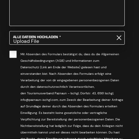
PFLICHTFELD
ALLE DATEIEN HOCHLADEN
*
Upload File
Mit Absenden des Formulars bestätigst du, dass du die Allgemeinen
Geschäftsbedingungen (AGB) und Informationen zum
Datenschutz (Link am Ende der Website) gelesen hast und
einverstanden bist. Nach Absenden des Formulars erfolgt eine
Verarbeitung der von dir eingegebenen personenbezogenen Daten
durch den datenschutzrechtlich Verantwortlichen,
den Tourismusverband Paznaun – Ischgl, Dorfstr. 43, 6561 Ischgl,
info@paznaun-ischgl.com, zum Zweck der Bearbeitung deiner Anfrage
auf Grundlage deiner durch das Absenden des Formulars erteilten
Einwilligung. Es besteht keine gesetzliche oder vertragliche
Verpflichtung zur Bereitstellung der personenbezogenen Daten. Die
Nichtbereitstellung hat lediglich zur Folge, dass du dein Anliegen nicht
übermitteln kannst und wir dieses nicht bearbeiten können. Du hast
das Recht, deine Einwilligung jederzeit durch schriftliche Mitteilung zu