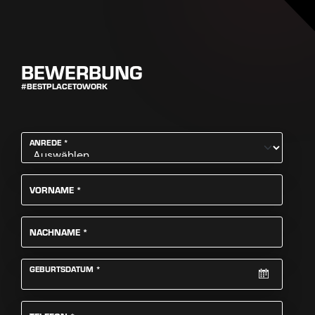
BEWERBUNG
#BESTPLACETOWORK
PFLICHTFELD
ANREDE
*
PFLICHTFELD
VORNAME
*
PFLICHTFELD
NACHNAME
*
PFLICHTFELD
GEBURTSDATUM
*