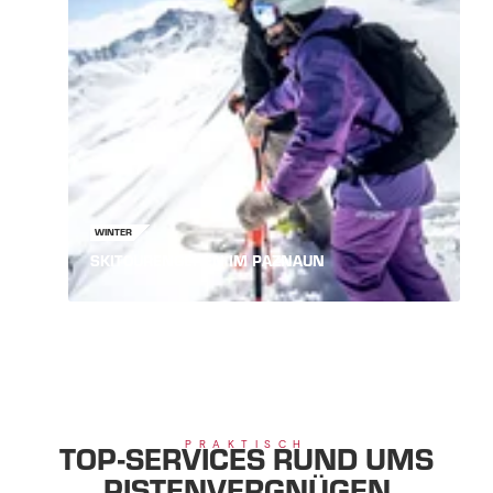
WINTER
SKITOURENGEHEN IM PAZNAUN
SERVICE
TOP-SERVICES RUND UMS
PRAKTISCH
PISTENVERGNÜGEN