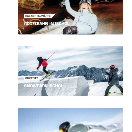
RASANT TALWÄRTS
RODELBAHN IN ISCHGL
SKIGEBIET
SNOWPARK ISCHGL