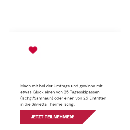
DABEI BLEIBEN & MITREDEN
WAS BEWEGT – UND WAS ZÄHLT
TEILNEHMEN UND
GEWINNEN!
Mach mit bei der Umfrage und gewinne mit
etwas Glück einen von 25 Tagesskipässen
(Ischgl/Samnaun) oder einen von 25 Eintritten
in die Silvretta Therme Ischgl.
JETZT TEILNEHMEN!