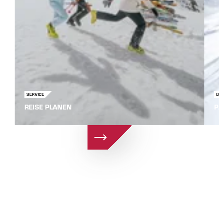
SERVICE
B
REISE PLANEN
P