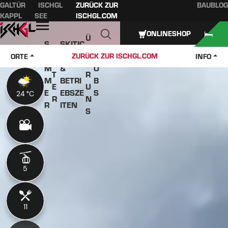
GALTÜR
ISCHGL
ZURÜCK ZUR
BAUBLOG
Inhaltsverzeichnis
Hauptinhalt
Inhaltsverzeichnis
Hauptnavigation
KAPPL
SEE
ISCHGL.COM
Öffnen
ONLINESHOP
Ü
S
SKITIC
W
B
O
KETS
J
ZURÜCK ZUR ISCHGL.COM
ORTE
INFO
IN
E
M
&
O
T
R
M
BETRI
B
E
U
E
EBSZE
S
24 °C
24 °C
R
N
R
ITEN
S
5
5
11
11