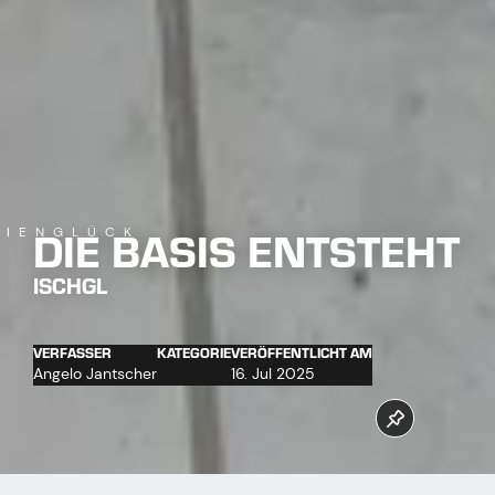
DIE BASIS ENTSTEHT
LIENGLÜCK
ISCHGL
VERFASSER
KATEGORIE
VERÖFFENTLICHT AM
Angelo Jantscher
16. Jul 2025