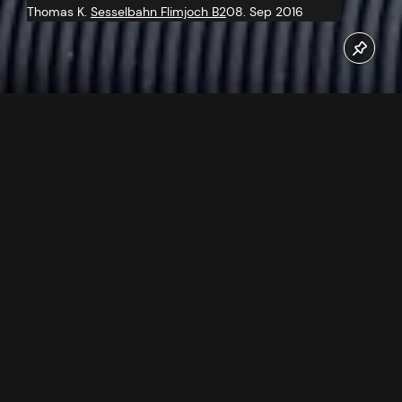
Thomas K.
Sesselbahn Flimjoch B2
08. Sep 2016
Ende August 2016 wurde mit den Stahlbauarbeiten an der
Bergstation der neuen Flimjochbahn B2 in Ischgl begonnen
Jetzt unseren Youtube Kanal abonnieren