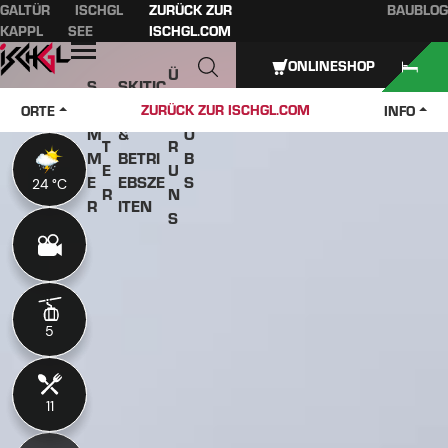
GALTÜR
ISCHGL
ZURÜCK ZUR
BAUBLOG
Inhaltsverzeichnis
Hauptinhalt
Inhaltsverzeichnis
Hauptnavigation
KAPPL
SEE
ISCHGL.COM
Öffnen
ONLINESHOP
Ü
S
SKITIC
W
B
O
KETS
J
ZURÜCK ZUR ISCHGL.COM
ORTE
INFO
IN
E
M
&
O
T
R
M
BETRI
B
E
U
E
EBSZE
S
24 °C
24 °C
R
N
R
ITEN
S
5
5
11
11