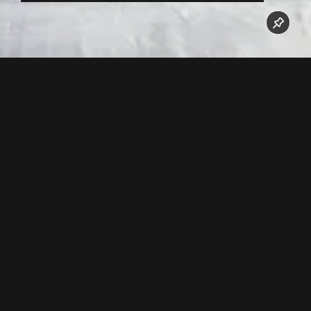
Die neue Flimjochbahn B2 ist seit 24.11.2016 in Betrieb.
Jetzt unseren Youtube Kanal abonnieren