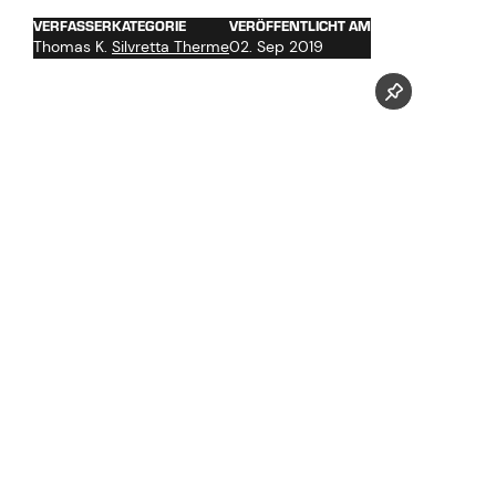
VERFASSER
KATEGORIE
VERÖFFENTLICHT AM
Thomas K.
Silvretta Therme
02. Sep 2019
Jetzt unseren Youtube Kanal abonnieren