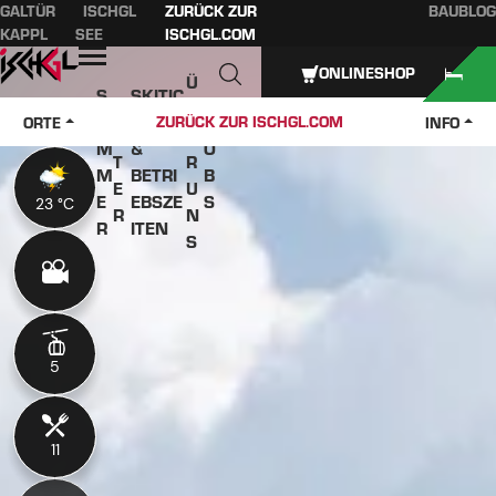
GALTÜR
ISCHGL
ZURÜCK ZUR
BAUBLOG
Inhaltsverzeichnis
Hauptinhalt
Inhaltsverzeichnis
Hauptnavigation
KAPPL
SEE
ISCHGL.COM
Öffnen
ONLINESHOP
Ü
S
SKITIC
W
B
O
KETS
J
ZURÜCK ZUR ISCHGL.COM
ORTE
INFO
IN
E
M
&
O
T
R
M
BETRI
B
E
U
E
EBSZE
S
23 °C
23 °C
R
N
R
ITEN
S
5
5
11
11