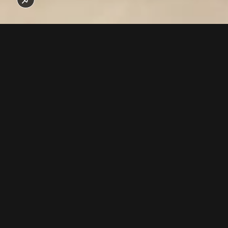
Im September und Oktober 2018 wurden die letzten
Betonbauarbeiten durchgeführt. Die Stations- und
Bahnhofsmontage konnte abgeschlossen werden. Ebenso
wurden die 122 Sessel zusammengebaut und eingestellt.
Mit dem Innenausbau (Trockenbau, Bodenbeläge,
Inneneinrichtung) wurde im Bahn- und Restaurantbereich
begonnen. Die Fassadenarbeiten sind beinahe
abgeschlossen.