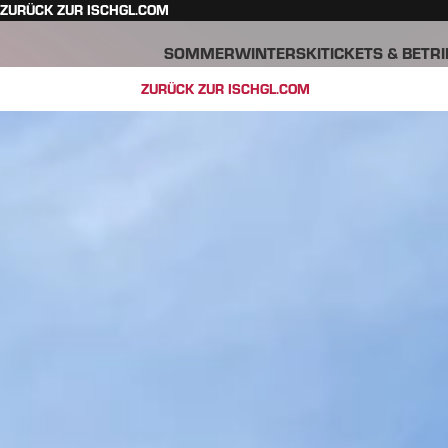
ZURÜCK ZUR ISCHGL.COM
SOMMER
WINTER
SKITICKETS & BETR
ZURÜCK ZUR ISCHGL.COM