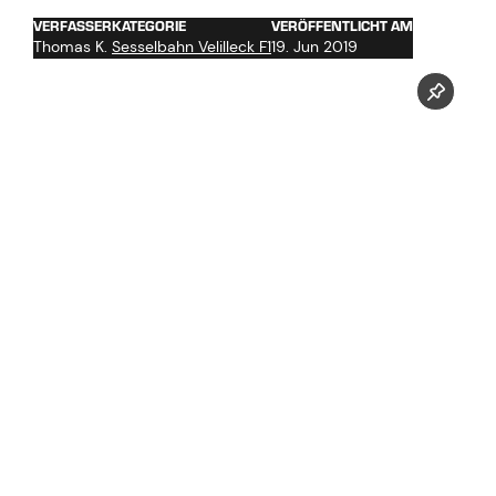
VERFASSER
KATEGORIE
VERÖFFENTLICHT AM
Thomas K.
Sesselbahn Velilleck F1
19. Jun 2019
Jetzt unseren Youtube Kanal abonnieren