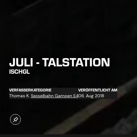
JULI - TALSTATION
ISCHGL
VERFASSER
KATEGORIE
VERÖFFENTLICHT AM
Thomas K.
Sesselbahn Gampen E4
06. Aug 2018