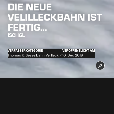
DIE NEUE
VELILLECKBAHN IST
FERTIG...
ISCHGL
VERFASSER
KATEGORIE
VERÖFFENTLICHT AM
Thomas K.
Sesselbahn Velilleck F1
10. Dec 2019
HEADLINE2