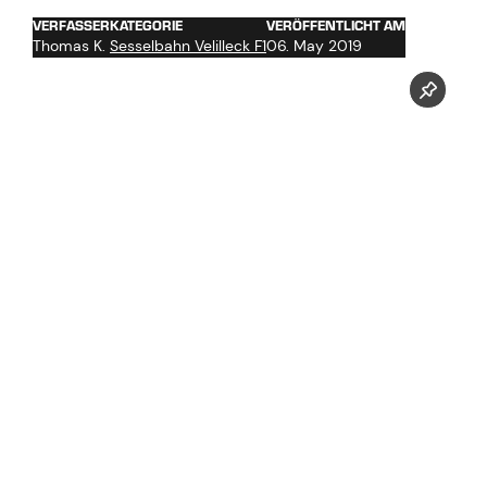
VERFASSER
KATEGORIE
VERÖFFENTLICHT AM
Thomas K.
Sesselbahn Velilleck F1
06. May 2019
Jetzt unseren Youtube Kanal abonnieren