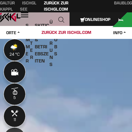
GALTÜR
ISCHGL
ZURÜCK ZUR
BAUBLOG
Inhaltsverzeichnis
Hauptinhalt
Inhaltsverzeichnis
Hauptnavigation
KAPPL
SEE
ISCHGL.COM
Öffnen
ONLINESHOP
Ü
S
SKITIC
W
B
O
KETS
J
ZURÜCK ZUR ISCHGL.COM
ORTE
INFO
IN
E
M
&
O
T
R
M
BETRI
B
E
U
E
EBSZE
S
24 °C
24 °C
R
N
R
ITEN
S
5
5
11
11