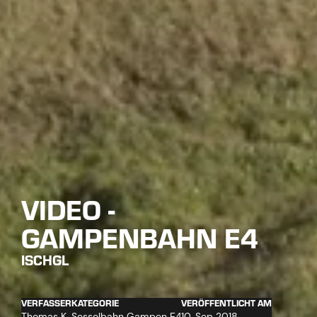
VIDEO -
GAMPENBAHN E4
ISCHGL
VERFASSER
KATEGORIE
VERÖFFENTLICHT AM
Thomas K.
Sesselbahn Gampen E4
10. Sep 2018