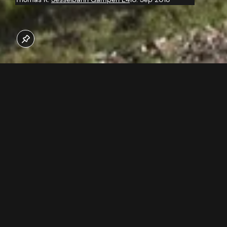
Am 4.9.2018 wurden 16 der 25 Stützen mit dem
Schwerlasthelikopter SuperPuma bei besten Bedingungen
montiert. Gampenbahn E4 neu ab Winter 2018/2019
Jetzt unseren Youtube Kanal abonnieren