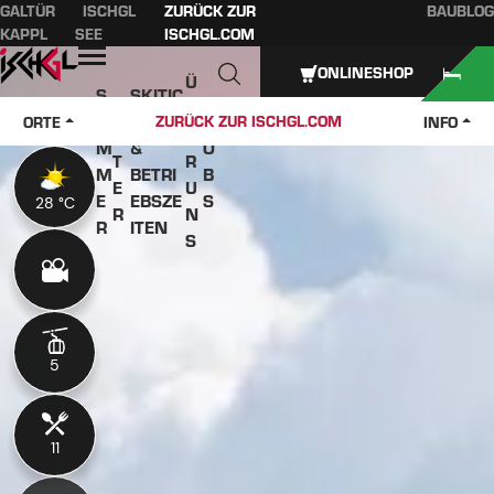
GALTÜR
ISCHGL
ZURÜCK ZUR
BAUBLOG
Inhaltsverzeichnis
Hauptinhalt
Inhaltsverzeichnis
Hauptnavigation
KAPPL
SEE
ISCHGL.COM
Öffnen
ONLINESHOP
Ü
S
SKITIC
W
B
O
KETS
J
ZURÜCK ZUR ISCHGL.COM
ORTE
INFO
IN
E
M
&
O
T
R
M
BETRI
B
E
U
E
EBSZE
S
28 °C
28 °C
R
N
R
ITEN
S
5
5
11
11