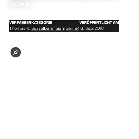
ISCHGL
VERFASSER
KATEGORIE
VERÖFFENTLICHT AM
Thomas K.
Sesselbahn Gampen E4
13. Sep 2018
Der Durchmesser des Förderseils beträgt 58 mm bei einer
endlosen Seillänge von über 5 km. Die
Vorbereitungsarbeiten für den Seilzug sind bereits
angelaufen und die Strecke wurde bereits entsprechend
eingerichtet. Somit kann das erste Vorseil gezogen werden.