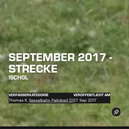
SEPTEMBER 2017 -
STRECKE
ISCHGL
VERFASSER
KATEGORIE
VERÖFFENTLICHT AM
Thomas K.
Sesselbahn Palinkopf D1
27. Sep 2017