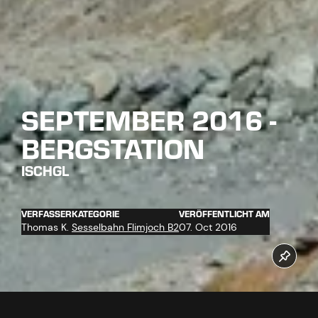
SEPTEMBER 2016 -
BERGSTATION
ISCHGL
VERFASSER
KATEGORIE
VERÖFFENTLICHT AM
Thomas K.
Sesselbahn Flimjoch B2
07. Oct 2016