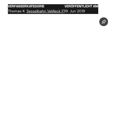
VERFASSER
KATEGORIE
VERÖFFENTLICHT AM
Thomas K.
Sesselbahn Velilleck F1
19. Jun 2019
Jetzt unseren Youtube Kanal abonnieren