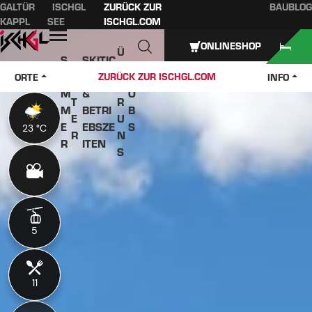
GALTÜR
ISCHGL
ZURÜCK ZUR
BAUBLOG
Inhaltsverzeichnis
Hauptinhalt
Inhaltsverzeichnis
Hauptnavigation
KAPPL
SEE
ISCHGL.COM
Öffnen
ONLINESHOP
Ü
S
SKITIC
W
B
O
KETS
J
ZURÜCK ZUR ISCHGL.COM
ORTE
INFO
IN
E
M
&
O
T
R
M
BETRI
B
E
U
E
EBSZE
S
23 °C
23 °C
R
N
R
ITEN
S
5
5
11
11