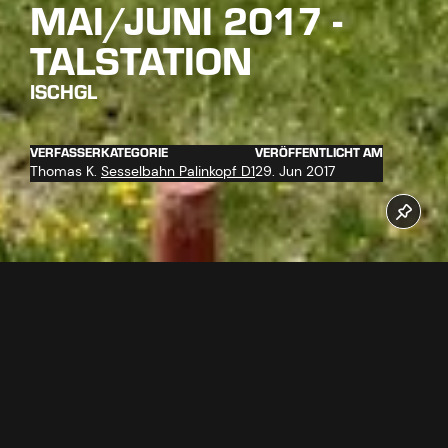
MAI/JUNI 2017 -
TALSTATION
ISCHGL
VERFASSER
KATEGORIE
VERÖFFENTLICHT AM
Thomas K.
Sesselbahn Palinkopf D1
29. Jun 2017
Die Arbeiten bei der neuen Sechsersesselbahn Palinkopf
laufen auf Hochtouren