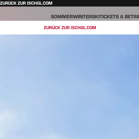
ZURÜCK ZUR ISCHGL.COM
SOMMER
WINTER
SKITICKETS & BETR
ZURÜCK ZUR ISCHGL.COM