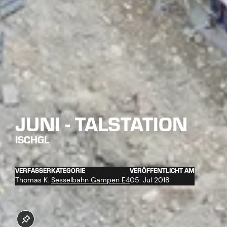
JUNI - TALSTATION
ISCHGL
VERFASSER
KATEGORIE
VERÖFFENTLICHT AM
Thomas K.
Sesselbahn Gampen E4
05. Jul 2018