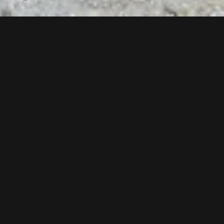
Über 100 Bauarbeiter sind derzeit an der Errichtung der
neuen Gampenbahn E4 und am neuen Restaurant
Gampenalpe beteiligt. Allein in der Talstation wurden bisher
214 Tonnen Stahl und 1.400 m³ Beton verbaut. Neu ab
Winter 2018/2019.
Jetzt unseren Youtube Kanal abonnieren