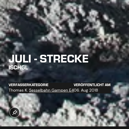
JULI - STRECKE
ISCHGL
VERFASSER
KATEGORIE
VERÖFFENTLICHT AM
Thomas K.
Sesselbahn Gampen E4
06. Aug 2018