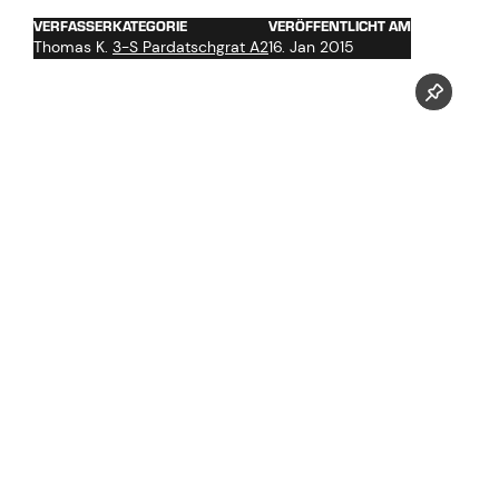
VERFASSER
KATEGORIE
VERÖFFENTLICHT AM
Thomas K.
3-S Pardatschgrat A2
16. Jan 2015
Bilder von unserem Fotografen Markus Mitterer