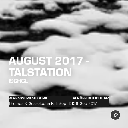
AUGUST 2017 -
TALSTATION
ISCHGL
VERFASSER
KATEGORIE
VERÖFFENTLICHT AM
Thomas K.
Sesselbahn Palinkopf D1
06. Sep 2017