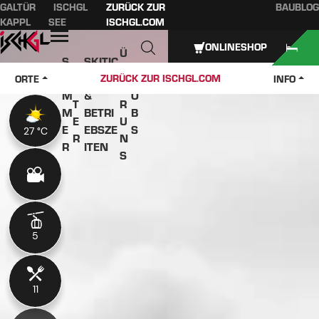
GALTÜR
ISCHGL
ZURÜCK ZUR
BAUBLOG
Inhaltsverzeichnis
Hauptinhalt
Inhaltsverzeichnis
Hauptnavigation
KAPPL
SEE
ISCHGL.COM
Öffnen
ONLINESHOP
Ü
S
SKITIC
W
B
O
KETS
J
ZURÜCK ZUR ISCHGL.COM
ORTE
INFO
IN
E
M
&
O
T
R
M
BETRI
B
E
U
E
EBSZE
S
27 °C
27 °C
R
N
R
ITEN
S
5
5
11
11