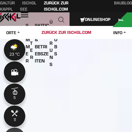
GALTÜR
ISCHGL
ZURÜCK ZUR
BAUBLOG
Inhaltsverzeichnis
Hauptinhalt
Inhaltsverzeichnis
Hauptnavigation
KAPPL
SEE
ISCHGL.COM
Öffnen
ONLINESHOP
Ü
S
SKITIC
W
B
O
KETS
J
ZURÜCK ZUR ISCHGL.COM
ORTE
INFO
IN
E
M
&
O
T
R
M
BETRI
B
E
U
E
EBSZE
S
23 °C
23 °C
R
N
R
ITEN
S
5
5
11
11