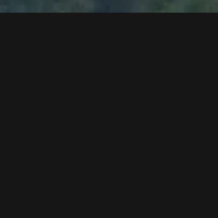
Alucopond Fassadenarbeiten
Montage der Holzlisenen an der Fassade
Asphaltierungsarbeiten im Bahnsteigbereich
Industriebodenverlegung im Lagerbereich und
Gondelumlauf
Beleuchtsmontagen
Schallschutzeinhausung der Antriebseinheit