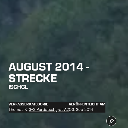
AUGUST 2014 -
STRECKE
ISCHGL
VERFASSER
KATEGORIE
VERÖFFENTLICHT AM
Thomas K.
3-S Pardatschgrat A2
03. Sep 2014