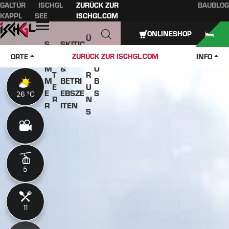
GALTÜR
ISCHGL
ZURÜCK ZUR
BAUBLOG
Inhaltsverzeichnis
Hauptinhalt
Inhaltsverzeichnis
Hauptnavigation
KAPPL
SEE
ISCHGL.COM
Öffnen
ONLINESHOP
Ü
S
SKITIC
W
B
O
KETS
J
ZURÜCK ZUR ISCHGL.COM
ORTE
INFO
IN
E
M
&
O
T
R
M
BETRI
B
E
U
E
EBSZE
S
26 °C
26 °C
R
N
R
ITEN
S
5
5
11
11