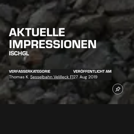
AKTUELLE
IMPRESSIONEN
ISCHGL
VERFASSER
KATEGORIE
VERÖFFENTLICHT AM
Thomas K.
Sesselbahn Velilleck F1
27. Aug 2019