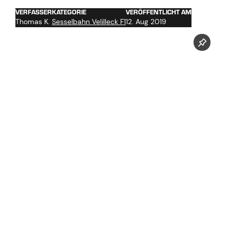
VERFASSER
KATEGORIE
VERÖFFENTLICHT AM
Thomas K.
Sesselbahn Velilleck F1
12. Aug 2019
Jetzt unseren Youtube Kanal abonnieren