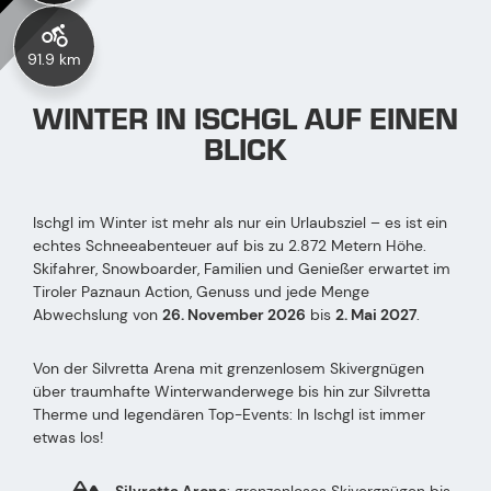
91.9 km
WINTER IN ISCHGL AUF EINEN
BLICK
Ischgl im Winter ist mehr als nur ein Urlaubsziel – es ist ein
echtes Schneeabenteuer auf bis zu 2.872 Metern Höhe.
Skifahrer, Snowboarder, Familien und Genießer erwartet im
Tiroler Paznaun Action, Genuss und jede Menge
Abwechslung von
26. November 2026
bis
2. Mai 2027
.
Von der Silvretta Arena mit grenzenlosem Skivergnügen
über traumhafte Winterwanderwege bis hin zur Silvretta
Therme und legendären Top-Events: In Ischgl ist immer
etwas los!
Silvretta Arena
: grenzenloses Skivergnügen bis