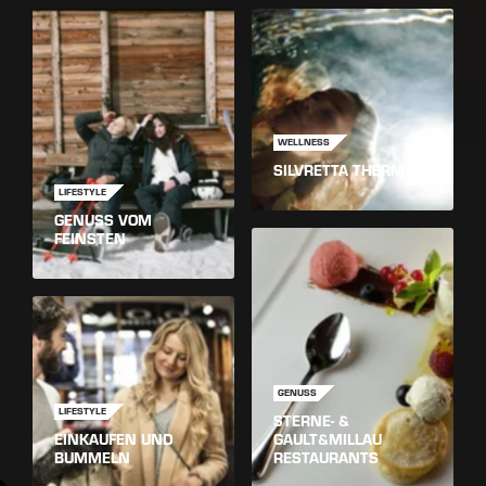
WELLNESS
SILVRETTA THERME
LIFESTYLE
GENUSS VOM
FEINSTEN
GENUSS
LIFESTYLE
STERNE- &
EINKAUFEN UND
GAULT&MILLAU
BUMMELN
RESTAURANTS