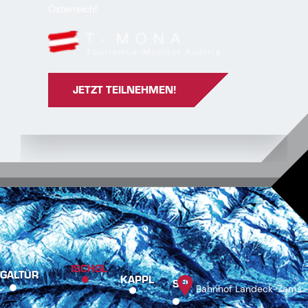
Österreich!
JETZT TEILNEHMEN!
ISCHGL
GALTÜR
KAPPL
SEE
Bahnhof Landeck-Zams