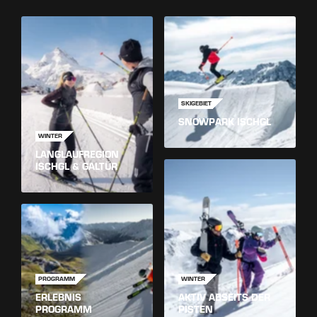
SKIGEBIET
SNOWPARK ISCHGL
WINTER
LANGLAUFREGION
ISCHGL & GALTÜR
PROGRAMM
WINTER
ERLEBNIS
AKTIV ABSEITS DER
PROGRAMM
PISTEN